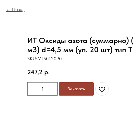
Назад
ИТ Оксиды азота (суммарно) (1
м3) d=4,5 мм (уп. 20 шт) тип
SKU:
УТ5012090
247,2
р.
Заказать