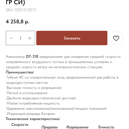
ГР СИ)
SKU:
0201213013
4 258,8
р.
Заказать
Анемометр
DT-318
предназначен для измерения средней скорости
направленного воздушного потока в промышленных условиях и
средней скорости ветра на метеорологических станциях.
Преимущества:
·Гибкий 40 см измерительный зонд предназначенный для работы в
труднодоступных местах
·Высокая точность и разрешение
·Легкий в использовании
·Двойной жидкокристаллический дисплей
·Малая потребляемая мощность
·Удержание максимальных/минимальных/текущих показаний
·Индикация разряда батареи
Технические характеристики:
Скорость
Пределы
Разрешение
Точность