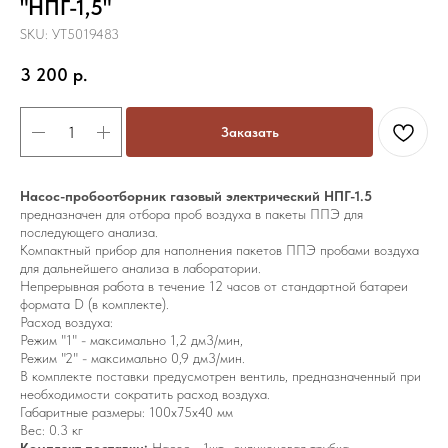
"НПГ-1,5"
SKU:
УТ5019483
3 200
р.
Заказать
Насос-пробоотборник газовый электрический НПГ-1.5
предназначен для отбора проб воздуха в пакеты ППЭ для
последующего анализа.
Компактный прибор для наполнения пакетов ППЭ пробами воздуха
для дальнейшего анализа в лаборатории.
Непрерывная работа в течение 12 часов от стандартной батареи
формата D (в комплекте).
Расход воздуха:
Режим "1" - максимально 1,2 дм3/мин,
Режим "2" - максимально 0,9 дм3/мин.
В комплекте поставки предусмотрен вентиль, предназначенный при
необходимости сократить расход воздуха.
Габаритные размеры: 100х75х40 мм
Вес: 0.3 кг