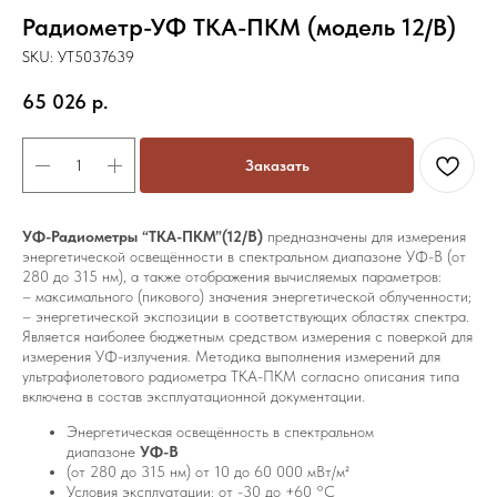
Радиометр-УФ ТКА-ПКМ (модель 12/В)
SKU:
УТ5037639
65 026
р.
Заказать
УФ-Радиометры “ТКА-ПКМ”(12/B)
предназначены для измерения
энергетической освещённости в спектральном диапазоне УФ-B (от
280 до 315 нм), а также отображения вычисляемых параметров:
– максимального (пикового) значения энергетической облученности;
– энергетической экспозиции в соответствующих областях спектра.
Является наиболее бюджетным средством измерения с поверкой для
измерения УФ-излучения. Методика выполнения измерений для
ультрафиолетового радиометра ТКА-ПКМ согласно описания типа
включена в состав эксплуатационной документации.
Энергетическая освещённость в спектральном
диапазоне
УФ-B
(от 280 до 315 нм) от 10 до 60 000 мВт/м²
Условия эксплуатации: от -30 до +60 °С