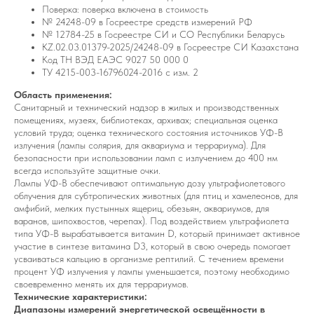
Поверка: поверка включена в стоимость
№ 24248-09 в Госреестре средств измерений РФ
№ 12784-25 в Госреестре СИ и СО Республики Беларусь
KZ.02.03.01379-2025/24248-09 в Госреестре СИ Казахстана
Код ТН ВЭД ЕАЭС 9027 50 000 0
ТУ 4215-003-16796024-2016 с изм. 2
Область применения:
Санитарный и технический надзор в жилых и производственных
помещениях, музеях, библиотеках, архивах; специальная оценка
условий труда; оценка технического состояния источников УФ-B
излучения (лампы солярия, для аквариума и террариума). Для
безопасности при использовании ламп с излучением до 400 нм
всегда используйте защитные очки.
Лампы УФ-B обеспечивают оптимальную дозу ультрафиолетового
облучения для субтропических животных (для птиц и хамелеонов, для
амфибий, мелких пустынных ящериц, обезьян, аквариумов, для
варанов, шипохвостов, черепах). Под воздействием ультрафиолета
типа УФ-B вырабатывается витамин D, который принимает активное
участие в синтезе витамина D3, который в свою очередь помогает
усваиваться кальцию в организме рептилий. С течением времени
процент УФ излучения у лампы уменьшается, поэтому необходимо
своевременно менять их для террариумов.
Технические характеристики:
Диапазоны измерений энергетической освещённости в