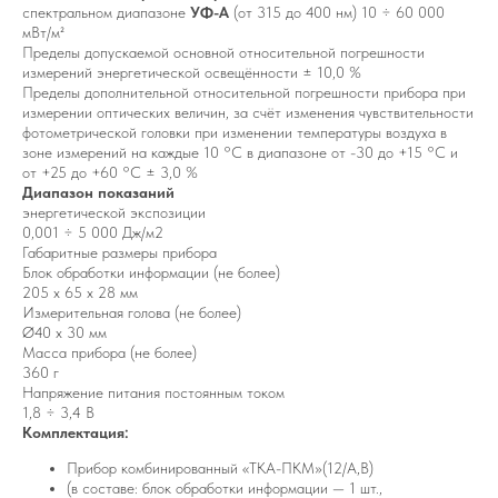
спектральном диапазоне
УФ-А
(от 315 до 400 нм) 10 ÷ 60 000
мВт/м²
Пределы допускаемой основной относительной погрешности
измерений энергетической освещённости ± 10,0 %
Пределы дополнительной относительной погрешности прибора при
измерении оптических величин, за счёт изменения чувствительности
фотометрической головки при изменении температуры воздуха в
зоне измерений на каждые 10 °С в диапазоне от -30 до +15 °С и
от +25 до +60 °С ± 3,0 %
Диапазон показаний
энергетической экспозиции
0,001 ÷ 5 000 Дж/м2
Габаритные размеры прибора
Блок обработки информации (не более)
205 х 65 х 28 мм
Измерительная голова (не более)
Ø40 х 30 мм
Масса прибора (не более)
360 г
Напряжение питания постоянным током
1,8 ÷ 3,4 В
Комплектация:
Прибор комбинированный «ТКА-ПКМ»(12/А,В)
(в составе: блок обработки информации — 1 шт.,