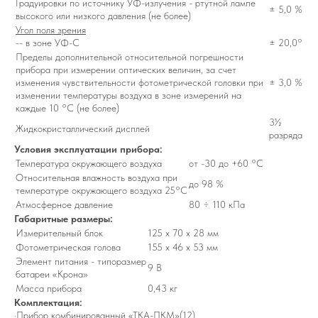
Градуировки по источнику УФ-излучения - ртутной лампе
± 5,0 %
высокого или низкого давления (не более)
Угол поля зрения
-- в зоне УФ-С
± 20,0°
Пределы дополнительной относительной погрешности
прибора при измерении оптических величин, за счет
изменения чувствительности фотометрической головки при
± 3,0 %
изменении температуры воздуха в зоне измерений на
каждые 10 °С (не более)
3½
Жидкокристаллический дисплей
разряда
Условия эксплуатации прибора:
Температура окружающего воздуха
от -30 до +60 °С
Относительная влажность воздуха при
до 98 %
температуре окружающего воздуха 25°С
Атмосферное давление
80 ÷ 110 кПа
Габаритные размеры:
Измерительный блок
125 х 70 х 28 мм
Фотометрическая голова
155 х 46 х 53 мм
Элемент питания - типоразмер
9 В
батареи «Крона»
Масса прибора
0,43 кг
Комплектация:
·Прибор комбинированный «ТКА-ПКМ»(12)