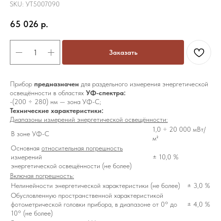
SKU:
УТ5007090
65 026
р.
Заказать
Прибор
предназначен
для раздельного измерения энергетической
освещённости в областях
УФ-спектра:
-(200 ÷ 280) нм — зона УФ-С;
Технические характеристики:
Диапазоны измерений энергетической освещённости:
1,0 ÷ 20 000 мВт/
В зоне УФ-С
м²
Основная
относительная погрешность
измерений
± 10,0 %
энергетической освещённости (не более)
Включая погрешность:
Нелинейности энергетической характеристики (не более)
± 3,0 %
Обусловленную пространственной характеристикой
фотометрической головки прибора, в диапазоне от 0° до
± 4,0 %
10° (не более)