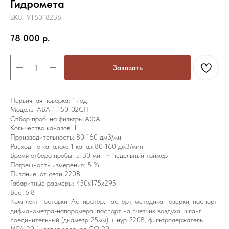
Гидромета
SKU:
УТ5018236
78 000
р.
Заказать
Первичная поверка:
1 год
Модель:
АВА-1-150-02СП
Отбор проб:
на фильтры АФА
Количество каналов:
1
Производительность:
80-160 дм3/мин
Расход по каналам:
1 канал 80-160 дм3/мин
Время отбора пробы:
5-30 мин + недельный таймер
Погрешность измерения:
5 %
Питание:
от сети 220В
Габаритные размеры:
450х175х295
Вес:
6.8
Комплект поставки:
Аспиратор, паспорт, методика поверки, паспорт
дифманометра-напоромера, паспорт на счетчик воздуха, шланг
соединительный (диаметр 25мм), шнур 220В, фильтродержатель