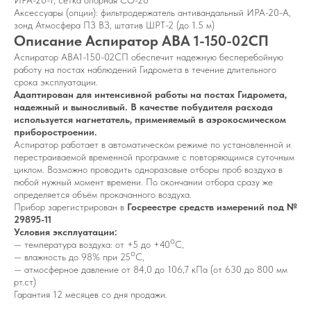
ИРА-20-1, сетка опорная СО-20
Аксессуары (опции):
фильтродержатель антивандальный ИРА-20-А,
зонд Атмосфера ПЗ ВЗ, штатив ШРТ-2 (до 1.5 м)
Описание Аспиратор АВА 1-150-02СП
Аспиратор АВА1-150-02СП обеспечит надежную бесперебойную
работу на постах наблюдений Гидромета в течение длительного
срока эксплуатации.
Адаптирован для интенсивной работы на постах Гидромета,
надежный и выносливый. В качестве побудителя расхода
используется нагнетатель, применяемый в аэрокосмическом
приборостроении.
Аспиратор работает в автоматическом режиме по установленной и
перестраиваемой временной программе с повторяющимся суточным
циклом. Возможно проводить одноразовые отборы проб воздуха в
любой нужный момент времени. По окончании отбора сразу же
определяется объём прокачанного воздуха.
Прибор зарегистрирован в
Госреестре средств измерений под №
29895-11
Условия эксплуатации:
о
— температура воздуха: от +5 до +40
С,
о
— влажность до 98% при 25
С,
— атмосферное давление от 84,0 до 106,7 кПа (от 630 до 800 мм
рт.ст)
Гарантия 12 месяцев со дня продажи.