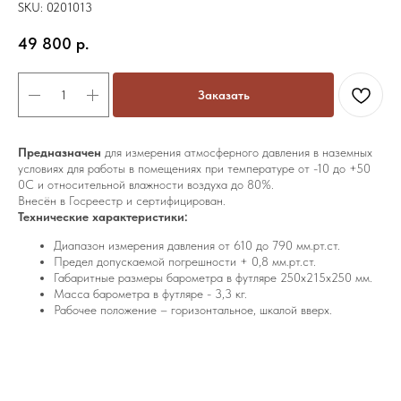
SKU:
0201013
49 800
р.
Заказать
Предназначен
для измерения атмосферного давления в наземных
условиях для работы в помещениях при температуре от -10 до +50
0С и относительной влажности воздуха до 80%.
Внесён в Госреестр и сертифицирован.
Технические характеристики:
Диапазон измерения давления от 610 до 790 мм.рт.ст.
Предел допускаемой погрешности + 0,8 мм.рт.ст.
Габаритные размеры барометра в футляре 250х215х250 мм.
Масса барометра в футляре - 3,3 кг.
Рабочее положение – горизонтальное
, шкалой вверх.