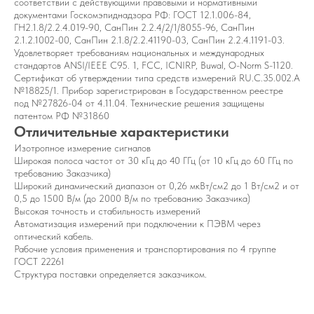
соответствии с действующими правовыми и нормативными
документами Госкомэпиднадзора РФ: ГОСТ 12.1.006-84,
ГН2.1.8/2.2.4.019-90, СанПин 2.2.4/2/1/8055-96, СанПин
2.1.2.1002-00, СанПин 2.1.8/2.2.41190-03, СанПин 2.2.4.1191-03.
Удовлетворяет требованиям национальных и международных
стандартов ANSI/IEEE C95. 1, FCC, ICNIRP, Buwal, O-Norm S-1120.
Сертификат об утверждении типа средств измерений RU.C.35.002.A
№18825/1. Прибор зарегистрирован в Государственном реестре
под №27826-04 от 4.11.04. Технические решения защищены
патентом РФ №31860
Отличительные характеристики
Изотропное измерение сигналов
Широкая полоса частот от 30 кГц до 40 ГГц (от 10 кГц до 60 ГГц по
требованию Заказчика)
Широкий динамический диапазон от 0,26 мкВт/см2 до 1 Вт/см2 и от
0,5 до 1500 В/м (до 2000 В/м по требованию Заказчика)
Высокая точность и стабильность измерений
Автоматизация измерений при подключении к ПЭВМ через
оптический кабель.
Рабочие условия применения и транспортирования по 4 группе
ГОСТ 22261
Структура поставки определяется заказчиком.