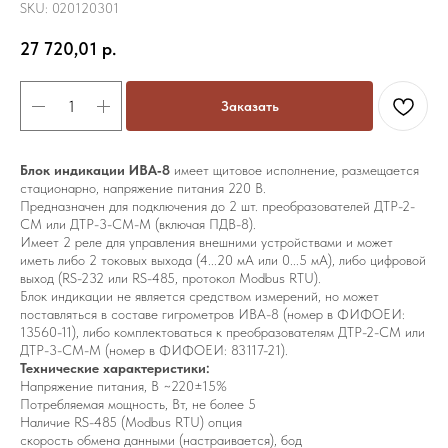
SKU:
020120301
27 720,01
р.
Заказать
Блок индикации ИВА‑8
имеет щитовое исполнение, размещается
стационарно, напряжение питания 220 В.
Предназначен для подключения до 2 шт. преобразователей ДТР-2-
СМ или ДТР-3-СМ-М (включая ПДВ-8).
Имеет 2 реле для управления внешними устройствами и может
иметь либо 2 токовых выхода (4...20 мА или 0...5 мА), либо цифровой
выход (RS-232 или RS-485, протокол Modbus RTU).
Блок индикации не является средством измерений, но может
поставляться в составе гигрометров ИВА-8 (номер в ФИФОЕИ:
13560-11), либо комплектоваться к преобразователям ДТР-2-СМ или
ДТР-3-СМ-М (номер в ФИФОЕИ: 83117-21).
Технические характеристики:
Напряжение питания, В ~220±15%
Потребляемая мощность, Вт, не более 5
Наличие RS-485 (Modbus RTU) опция
скорость обмена данными (настраивается), бод