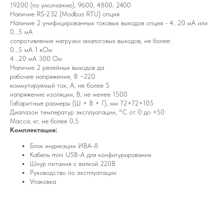
19200 (по умолчанию), 9600, 4800, 2400
Наличие RS-232 (Modbus RTU) опция
Наличие 2 унифицированных токовых выходов опция - 4…20 мА или
0...5 мА
сопротивление нагрузки аналоговых выходов, не более:
0...5 мА 1 кОм
4...20 мА 300 Ом
Наличие 2 релейных выходов да
рабочее напряжение, В ~220
коммутируемый ток, А, не более 5
напряжение изоляции, В, не менее 1500
Габаритные размеры (Ш × В × Г), мм 72×72×105
Диапазон температур эксплуатации, °С от 0 до +50
Масса, кг, не более 0,5
Комплектация:
Блок индикации ИВА-8
Кабель mini USB-A для конфигурирования
Шнур питания с вилкой 220В
Руководство по эксплуатации
Упаковка