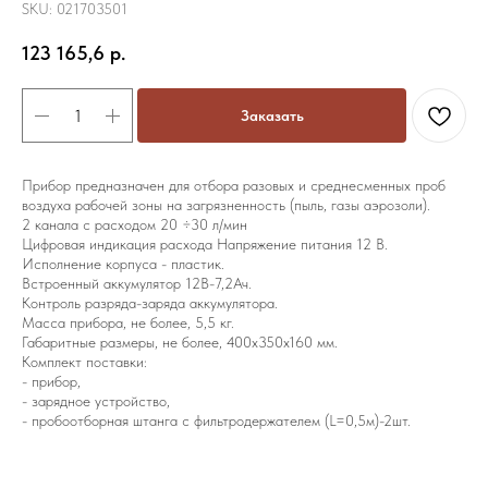
SKU:
021703501
123 165,6
р.
Заказать
Прибор предназначен для отбора разовых и среднесменных проб
воздуха рабочей зоны на загрязненность (пыль, газы аэрозоли).
2 канала с расходом 20 ÷30 л/мин
Цифровая индикация расхода Напряжение питания 12 В.
Исполнение корпуса - пластик.
Встроенный аккумулятор 12В-7,2Ач.
Контроль разряда-заряда аккумулятора.
Масса прибора, не более, 5,5 кг.
Габаритные размеры, не более, 400х350х160 мм.
Комплект поставки:
- прибор,
- зарядное устройство,
- пробоотборная штанга с фильтродержателем (L=0,5м)-2шт.