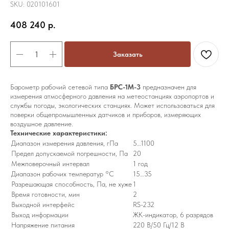
SKU:
020101601
408 240
р.
Заказать
Барометр рабочий сетевой типа
БРС-1М-3
предназначен для
измерения атмосферного давления на метеостанциях аэропортов и
службы погоды, экологических станциях. Может использоваться для
поверки общепромышленных датчиков и приборов, измеряющих
воздушное давление.
Технические характеристики:
Диапазон измерения давления, гПа
5…1100
Предел допускаемой погрешности, Па
20
Межповерочный интервал
1 год
Диапазон рабочих температур °С
15…35
Разрешающая способность, Па, не хуже
1
Время готовности, мин
2
Выходной интерфейс
RS-232
Выход информации
ЖК-индикатор, 6 разрядов
Напряжение питания
220 В/50 Гц/12 В