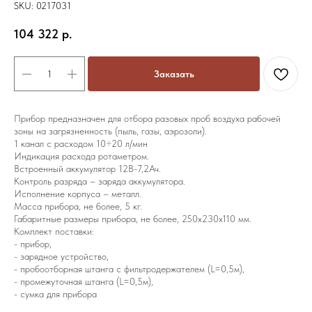
SKU:
0217031
104 322
р.
Заказать
Прибор предназначен для отбора разовых проб воздуха рабочей
зоны на загрязненность (пыль, газы, аэрозоли).
1 канал с расходом 10÷20 л/мин
Индикация расхода ротаметром.
Встроенный аккумулятор 12В-7,2Ач.
Контроль разряда – заряда аккумулятора.
Исполнение корпуса – металл.
Масса прибора, не более, 5 кг.
Габаритные размеры прибора, не более, 250х230х110 мм.
Комплект поставки:
- прибор,
- зарядное устройство,
- пробоотборная штанга с фильтродержателем (L=0,5м),
- промежуточная штанга (L=0,5м),
- сумка для прибора