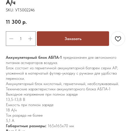
А/ч
SKU:
УТ5002246
11 300
р.
Заказать
Аккумуляторный блок АБПА-1
предназначен для автономного
питания аспираторов воздуха.
Блок состоит из герметичной аккумуляторной батареи серии АР,
уложенной в матерчатый футляр-укладку с ручками для удобства
переноски.
Аккумуляторный блок кислотный, герметичный, необслуживаемый.
Технические характеристики аккумуляторного блока АБПА-1
Выходное напряжение при полном заряде
13,5-13,8 В
Емкость при полном заряде
18 А/ч
Ток разряда не более
5,1 А
Габаритные размеры:
165х165х70 мм