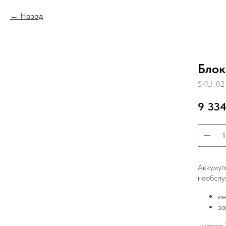
Назад
Блок
SKU:
02
9 334
Аккумул
необслу
ин
за
• масса 3