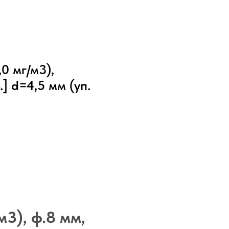
0 мг/м3),
] d=4,5 мм (уп.
м3), ф.8 мм,