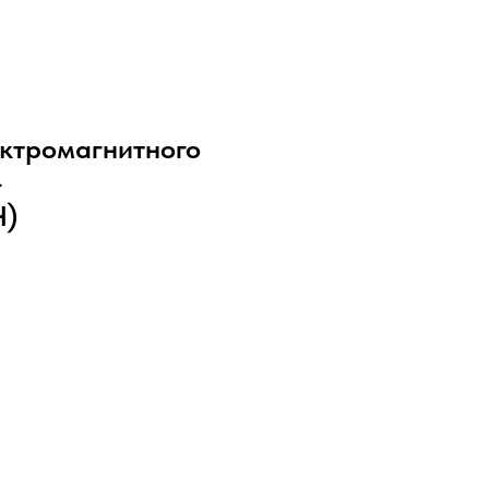
ктромагнитного
-
Ч)