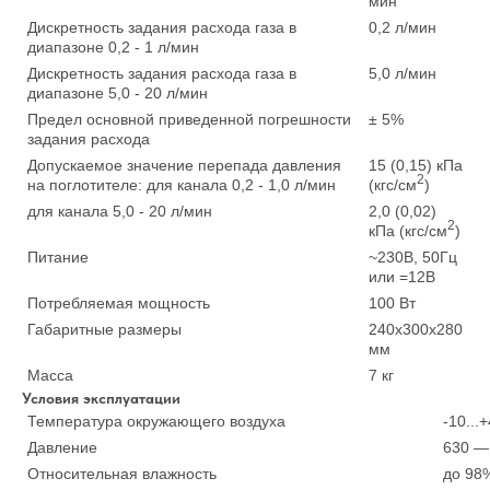
мин
Дискретность задания расхода газа в
0,2 л/мин
диапазоне 0,2 - 1 л/мин
Дискретность задания расхода газа в
5,0 л/мин
диапазоне 5,0 - 20 л/мин
Предел основной приведенной погрешности
± 5%
задания расхода
Допускаемое значение перепада давления
15 (0,15) кПа
2
на поглотителе: для канала 0,2 - 1,0 л/мин
(кгс/см
)
для канала 5,0 - 20 л/мин
2,0 (0,02)
2
кПа (кгс/см
)
Питание
~230В, 50Гц
или =12В
Потребляемая мощность
100 Вт
Габаритные размеры
240x300x280
мм
Масса
7 кг
Условия эксплуатации
Температура окружающего воздуха
-10...
Давление
630 — 
Относительная влажность
до 98