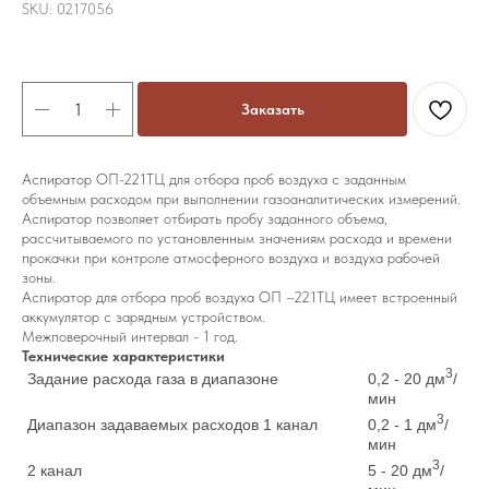
SKU:
0217056
Заказать
Аспиратор ОП-221ТЦ для отбора проб воздуха с заданным
объемным расходом при выполнении газоаналитических измерений.
Аспиратор позволяет отбирать пробу заданного объема,
рассчитываемого по установленным значениям расхода и времени
прокачки при контроле атмосферного воздуха и воздуха рабочей
зоны.
Аспиратор для отбора проб воздуха ОП –221ТЦ имеет встроенный
аккумулятор с зарядным устройством.
Межповерочный интервал - 1 год.
Технические характеристики
3
Задание расхода газа в диапазоне
0,2 - 20 дм
/
мин
3
Диапазон задаваемых расходов 1 канал
0,2 - 1 дм
/
мин
3
2 канал
5 - 20 дм
/