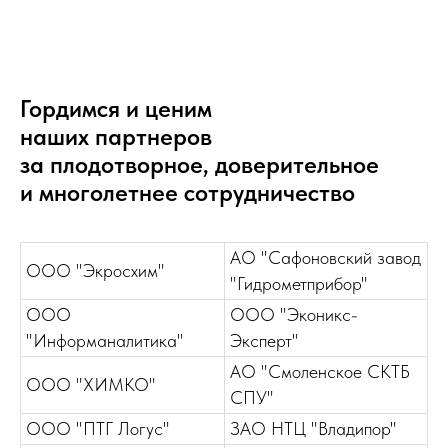
Гордимся и ценим
наших партнеров
за плодотворное, доверительное
и многолетнее сотрудничество
АО "Сафоновский завод
ООО "Экросхим"
"Гидрометприбор"
ООО
ООО "Эконикс-
"Информаналитика"
Эксперт"
АО "Смоленское СКТБ
ООО "ХИМКО"
СПУ"
ООО "ПТГ Логус"
ЗАО НТЦ "Владипор"