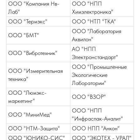
ООО "Компания Нв-
ООО "НПП
Лаб"
Химэлектроника"
ООО "Термэкс"
ООО "НТП "ТКА"
ООО "Лаборатория
ООО "БМТ"
Аквилон"
АО "НПП
ООО "Вибротехник"
Электронстандарт"
ООО "Промышленные
ООО "Измерительная
Экологические
техника"
Лаборатории"
ООО "Люмэкс-
ООО "ВЗОР"
маркетинг"
ООО "НПП
ООО "МиниМед"
"Инфраспак-Аналит"
ООО "НТМ-Защита"
ООО НПП "Анкон"
ООО "ЮНИКО-СИС"
ООО "ЭКОТЕХ - УРАЛ"