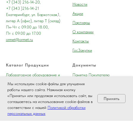
+7 (343) 216-14-20,
Новости
+7 (343 )216-14-21
Акции
Екатеринбург, ул. Бархотская,1,
литер А (офис), литер Т (склад)
Партнеры
Пн-Чт с 09.00 до 18.00,
О компании
Пт с 09.00 до 17.00
ormet@ormet.ru
Контакты
ГосЗакупки
Каталог Продукции
Документы
Лабораторное оборудование и
Памятка Покупателю
приборы
Мы используем cookie-файлы для улучшения
Политика обработки
работы нашего сайта. Нажимая кнопку
Химические реактивы (осч, хч,
персональных данных
«Принять» или продолжая использовать сайт, вы
чда)
Принять
Способы оплаты
соглашаетесь на использование cookie-файлов в
Химическая посуда, изделия из
соответствии с нашей
Политикой обработки
Согласие на обработку
резины
персональных данных
персональных данных
Cтандартные образцы (ГСО,
Пользовательское соглашение
ОСО, СОП)