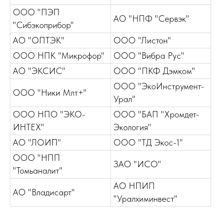
ООО "ПЭП
АО "НПФ "Сервэк"
"Сибэкоприбор"
АО "ОПТЭК"
ООО "Листон"
ООО НПК "Микрофор"
ООО "Вибра Рус"
АО "ЭКСИС"
ООО "ПКФ Дэмком"
ООО "ЭкоИнструмент-
ООО "Ники Млт+"
Урал"
ООО НПО "ЭКО-
ООО "БАП "Хромдет-
ИНТЕХ"
Экология"
АО "ЛОИП"
ООО "ТД Экос-1"
ООО "НПП
ЗАО "ИСО"
"Томьаналит"
АО НПИП
АО "Владисарт"
"Уралхиминвест"