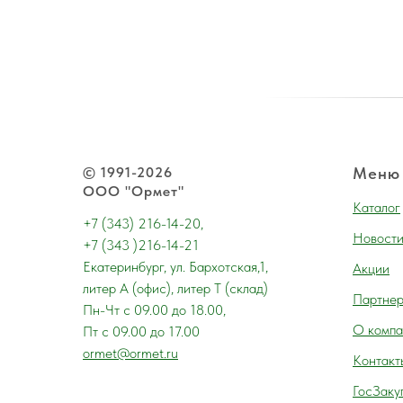
© 1991-2026
Меню
ООО "Ормет"
Каталог
+7 (343) 216-14-20,
Новост
+7 (343 )216-14-21
Екатеринбург, ул. Бархотская,1,
Акции
литер А (офис), литер Т (склад)
Партне
Пн-Чт с 09.00 до 18.00,
О компа
Пт с 09.00 до 17.00
ormet@ormet.ru
Контакт
ГосЗаку