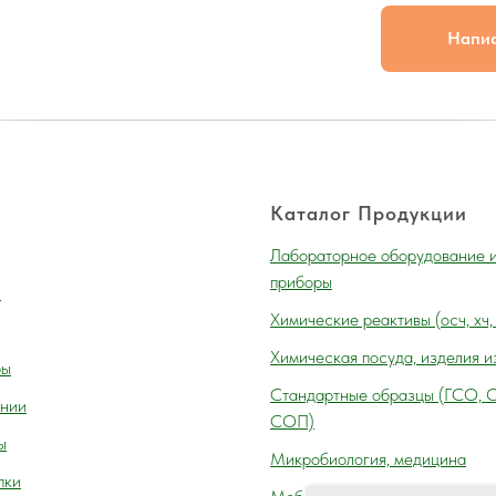
Напи
Каталог Продукции
Лабораторное оборудование 
приборы
и
Химические реактивы (осч, хч,
Химическая посуда, изделия и
ры
Cтандартные образцы (ГСО, 
нии
СОП)
ы
Микробиология, медицина
пки