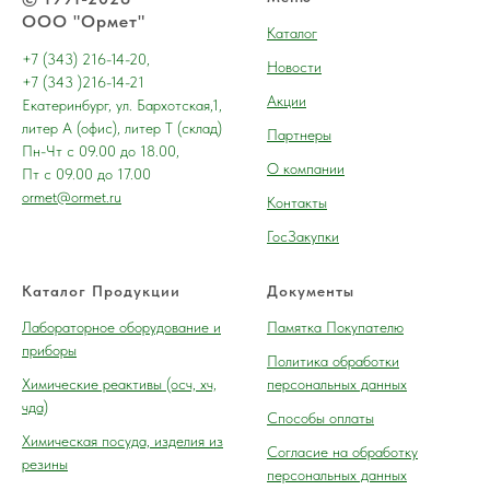
ООО "Ормет"
Каталог
+7 (343) 216-14-20,
Новости
+7 (343 )216-14-21
Акции
Екатеринбург, ул. Бархотская,1,
литер А (офис), литер Т (склад)
Партнеры
Пн-Чт с 09.00 до 18.00,
О компании
Пт с 09.00 до 17.00
ormet@ormet.ru
Контакты
ГосЗакупки
Каталог Продукции
Документы
Лабораторное оборудование и
Памятка Покупателю
приборы
Политика обработки
Химические реактивы (осч, хч,
персональных данных
чда)
Способы оплаты
Химическая посуда, изделия из
Согласие на обработку
резины
персональных данных