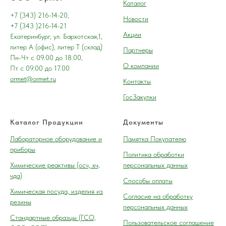
Каталог
+7 (343) 216-14-20,
Новости
+7 (343 )216-14-21
Акции
Екатеринбург, ул. Бархотская,1,
литер А (офис), литер Т (склад)
Партнеры
Пн-Чт с 09.00 до 18.00,
О компании
Пт с 09.00 до 17.00
ormet@ormet.ru
Контакты
ГосЗакупки
Каталог Продукции
Документы
Лабораторное оборудование и
Памятка Покупателю
приборы
Политика обработки
Химические реактивы (осч, хч,
персональных данных
чда)
Способы оплаты
Химическая посуда, изделия из
Согласие на обработку
резины
персональных данных
Cтандартные образцы (ГСО,
Пользовательское соглашение