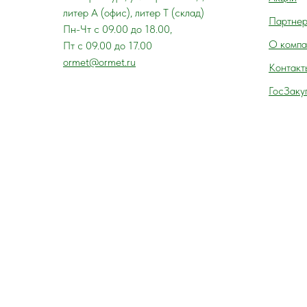
литер А (офис), литер Т (склад)
Партне
Пн-Чт с 09.00 до 18.00,
О компа
Пт с 09.00 до 17.00
ormet@ormet.ru
Контакт
ГосЗаку