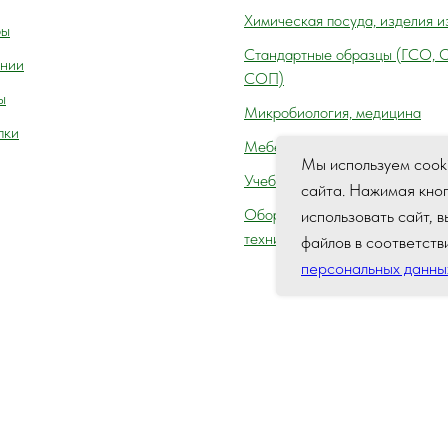
Химическая посуда, изделия и
ры
Cтандартные образцы (ГСО, 
нии
СОП)
ы
Микробиология, медицина
пки
Мебель лабораторная
Мы используем cook
Учебное оборудование
сайта. Нажимая кно
Оборудование для автосервис
использовать сайт, 
технического осмотра (контро
файлов в соответств
персональных данны