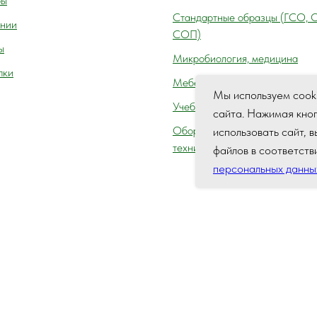
ры
Cтандартные образцы (ГСО, 
нии
СОП)
ы
Микробиология, медицина
пки
Мебель лабораторная
Мы используем cook
Учебное оборудование
сайта. Нажимая кно
Оборудование для автосервис
использовать сайт, 
технического осмотра (контро
файлов в соответств
персональных данны