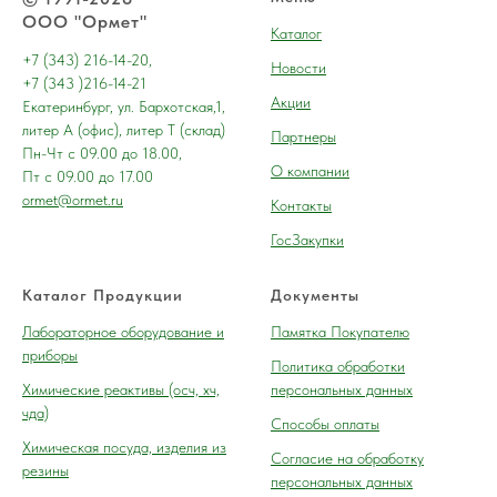
ООО "Ормет"
Каталог
+7 (343) 216-14-20,
Новости
+7 (343 )216-14-21
Акции
Екатеринбург, ул. Бархотская,1,
литер А (офис), литер Т (склад)
Партнеры
Пн-Чт с 09.00 до 18.00,
О компании
Пт с 09.00 до 17.00
ormet@ormet.ru
Контакты
ГосЗакупки
Каталог Продукции
Документы
Лабораторное оборудование и
Памятка Покупателю
приборы
Политика обработки
Химические реактивы (осч, хч,
персональных данных
чда)
Способы оплаты
Химическая посуда, изделия из
Согласие на обработку
резины
персональных данных