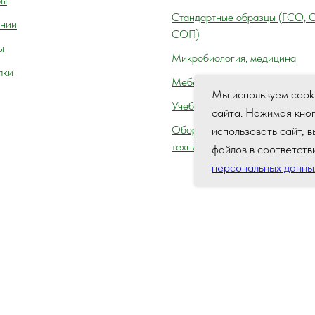
ры
Cтандартные образцы (ГСО, 
нии
СОП)
ы
Микробиология, медицина
пки
Мебель лабораторная
Мы используем cook
Учебное оборудование
сайта. Нажимая кно
Оборудование для автосервис
использовать сайт, 
технического осмотра (контро
файлов в соответств
персональных данны