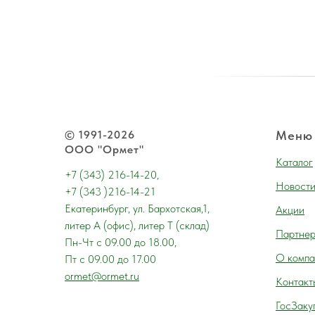
© 1991-2026
Меню
ООО "Ормет"
Каталог
+7 (343) 216-14-20,
Новост
+7 (343 )216-14-21
Екатеринбург, ул. Бархотская,1,
Акции
литер А (офис), литер Т (склад)
Партне
Пн-Чт с 09.00 до 18.00,
О компа
Пт с 09.00 до 17.00
ormet@ormet.ru
Контакт
ГосЗаку