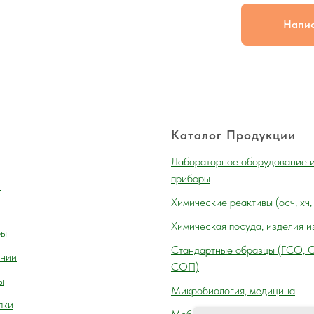
Напи
Каталог Продукции
Лабораторное оборудование 
приборы
и
Химические реактивы (осч, хч,
Химическая посуда, изделия и
ры
Cтандартные образцы (ГСО, 
нии
СОП)
ы
Микробиология, медицина
пки